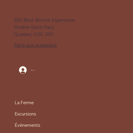
200 Blvd. Bonne-Esperance
Rivière-Saint-Paul,
Quebec, G0G 2P0
Foire aux questions
Se connecter
La Ferme
Excursions
Événements