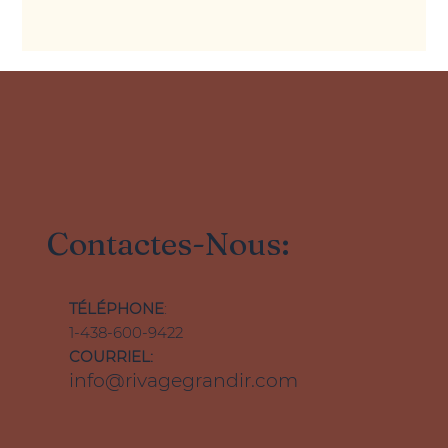
Contactes-Nous:
TÉLÉPHONE
:
1-438-600-9422
COURRIEL:
info@rivagegrandir.com