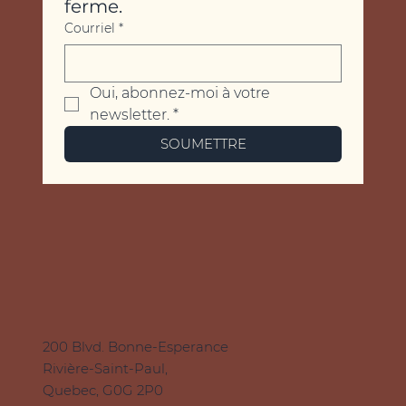
ferme.
Courriel
*
Oui, abonnez-moi à votre 
newsletter.
*
SOUMETTRE
200 Blvd. Bonne-Esperance
Rivière-Saint-Paul,
Quebec, G0G 2P0