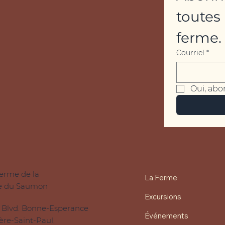
toutes 
ferme.
Courriel
*
Oui, abo
ferme de la
La Ferme
e du Saumon
Excursions
 Blvd. Bonne-Esperance
Événements
ière-Saint-Paul,