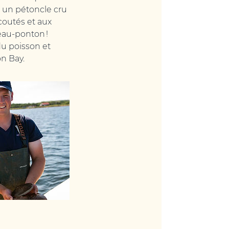
 un pétoncle cru
coutés et aux
eau-ponton !
du poisson et
on Bay.