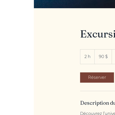
Excurs
90 dollars
canadiens
2 h
2
90 $
h
Réserver
Description d
Découvrez l’unive